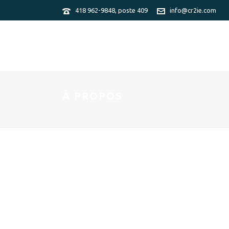
418 962-9848, poste 409
info@cr2ie.com
À PROPOS